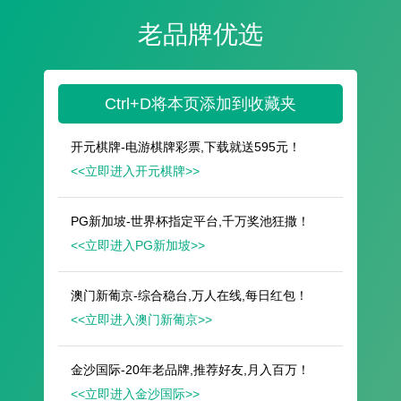
遥想公瑾当年，小乔初嫁了，雄姿英发。
羽扇纶巾，谈笑间，樯橹灰飞烟灭。
故国神游，多情应笑我，早生华发。
人生如梦，一尊还酹江月。